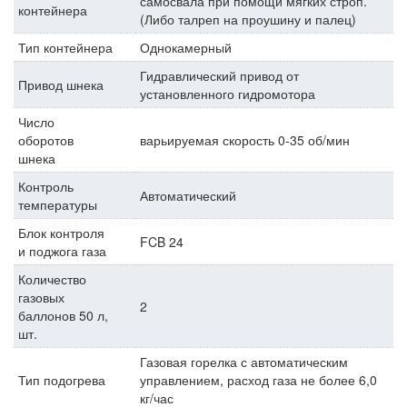
самосвала при помощи мягких строп.
контейнера
(Либо талреп на проушину и палец)
Тип контейнера
Однокамерный
Гидравлический привод от
Привод шнека
установленного гидромотора
Число
оборотов
варьируемая скорость 0-35 об/мин
шнека
Контроль
Автоматический
температуры
Блок контроля
FCB 24
и поджога газа
Количество
газовых
2
баллонов 50 л,
шт.
Газовая горелка с автоматическим
Тип подогрева
управлением, расход газа не более 6,0
кг/час